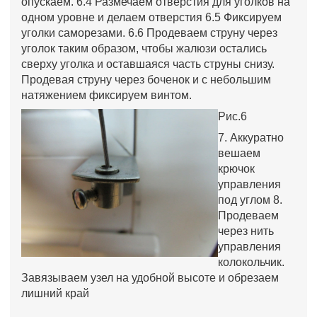
опускаем. 6.4 Размечаем отверстия для уголков на
одном уровне и делаем отверстия 6.5 Фиксируем
уголки саморезами. 6.6 Продеваем струну через
уголок таким образом, чтобы жалюзи остались
сверху уголка и оставшаяся часть струны снизу.
Продевая струну через боченок и с небольшим
натяжением фиксируем винтом.
Рис.6
7. Аккуратно
вешаем
крючок
управления
под углом 8.
Продеваем
через нить
управления
колокольчик.
Завязываем узел на удобной высоте и обрезаем
лишний край