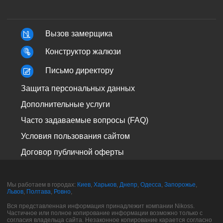
Вызов замерщика
Конструктор жалюзи
Письмо директору
Защита персональных данных
Дополнительные услуги
Часто задаваемые вопросы (FAQ)
Условия пользования сайтом
Договор публичной оферты
Мы работаем в городах:
Киев
,
Харьков
,
Днепр
,
Одесса
,
Запорожье
,
Львов
,
Полтава
,
Ровно
,
Вся представленная информация принадлежит компании Nikoss.
Частичное или полное копирование информации возможно только с
согласия владельца сайта. Незаконное копирование карается согласно