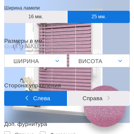
Ширина ламели
16 мм.
25 мм.
Размеры в мм
62см = 620мм, 1,2м = 1200мм
Сторона управления
Слева
Справа
Доп. фурнитура